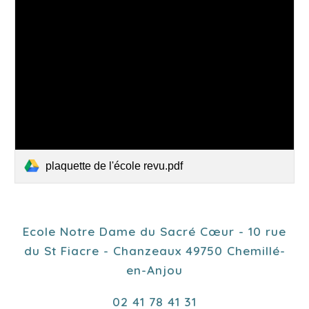
plaquette de l'école revu.pdf
Ecole Notre Dame du Sacré Cœur - 10 rue
du St Fiacre - Chanzeaux 49750 Chemillé-
en-Anjou
02 41 78 41 31